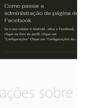
ASSECOM Assessoria em Comunicação
1 min de leitura
Como passar a
administração da página do
Facebook
Se o seu celular é Android , abra o Facebook,
clique na foto do perfil. Clique em
"Configurações" Clique em "Configurações da
Página" Clique em "Acesso à Página" Clique em
"Adicionar novo" Procure por "Ricardo Brandi"
https://www.facebook.com/assecom.assessori
a Pronto ! Aguarde nossa confirmação! Sua
página do Facebook será administrada pela
ASSECOM! Se o seu celular é IOS , abra o