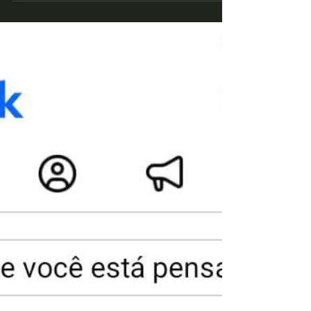
Apesar de parecer uma medida simples,
contratar uma agência de marketing pode
melhorar a sua visibilidade e autoridade digital,
aumentando suas vendas e o retorno de
investimento de qualquer negócio. Aqui, na
ASSECOM Assessoria em Comunicação,
contamos com uma equipe profissional e
experiente para desenvolver estratégias
assertivas, sempre com o objetivo de
impulsionar a atividade de sua marca no mundo
online, de maneira orgânica, funcional e
organizada. Algumas das responsa