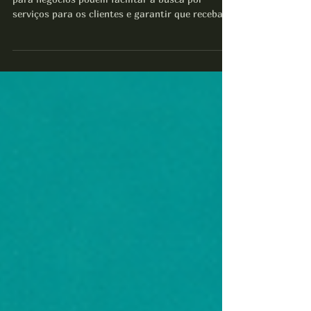
As inovações recentes na inteligência artificial
para negócios podem facilitar a busca por
serviços para os clientes e garantir que recebam
as informações certas no momento certo, a fim
de resolver seus problemas. A IA que utiliza
machine learning e processamento de linguagem
natural (PLN), por exemplo, aprende quais
artigos de ajuda resolvem melhor o problema do
cliente e recomenda o conteúdo apropriado para
ele. Assim, os líderes de experiência do cliente
podem determinar o