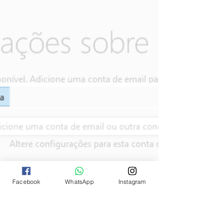
Página" Clique em "Acesso à Página" Clique em
"Adicionar novo" Procure por "Ricardo Brandi"
https://www.facebook.com/assecom.assessori
a Pronto ! Aguarde nossa confirmação! Sua
página do Facebook será administrada pela
ASSECOM! Se o seu celular é IOS , abra o
Facebook no seu iPhone e vá para a sua página,
tocando no ícone do seu perfil no canto superio
Facebook
WhatsApp
Instagram