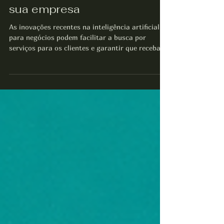
Alguns benefícios da
inteligência artificial para
sua empresa
As inovações recentes na inteligência artificial
para negócios podem facilitar a busca por
serviços para os clientes e garantir que recebam
as informações certas no momento certo, a fim
de resolver seus problemas. A IA que utiliza
machine learning e processamento de linguagem
natural (PLN), por exemplo, aprende quais
artigos de ajuda resolvem melhor o problema do
cliente e recomenda o conteúdo apropriado para
ele. Assim, os líderes de experiência do cliente
podem determinar o