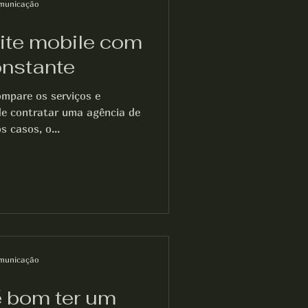
municação
ite mobile com
onstante
mpare os serviços e
de contratar uma agência de
 casos, o...
municação
é bom ter um