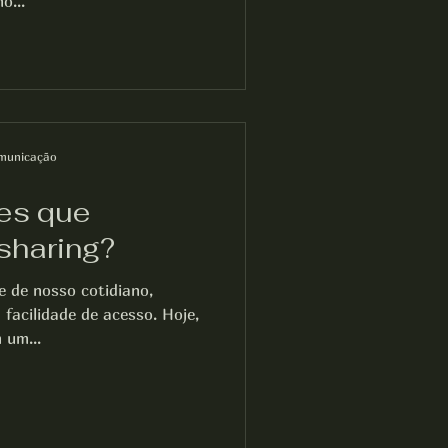
o...
municação
es que
sharing?
e de nosso cotidiano,
 facilidade de acesso. Hoje,
 um...