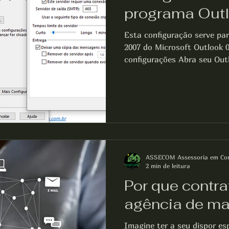
programa Out
Esta configuração serve para as vers
2007 do Microsoft Outlook 01 | Acessando as
configurações Abra seu Out
depois Adicionar conta Cliq
manualmente as configuraçõ
servidor adicionais e avance para continuar a sua
configuração de e-mail Mar
Avançar 02 | Realizando as configurações de e-mail
Nome : Defina o nome que s
Endereço de E-mail: In
ASSECOM Assessoria em Co
2 min de leitura
Por que contr
agência de mar
Imagine ter a seu dispor es