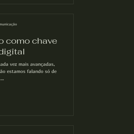
municação
no como chave
igital
cada vez mais avançadas,
não estamos falando só de
..