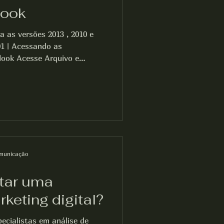
look
ões 2013 , 2010 e
look Acesse Arquivo e
ue na opção Definir
es do servidor ou tipos de
que a opção POP e clique em
erá exibido no Outlook
municação
atar uma
keting digital?
pecialistas em análise de