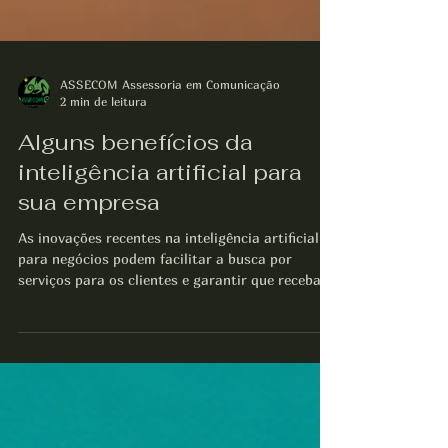
ASSECOM Assessoria em Comunicação
2 min de leitura
Alguns benefícios da
inteligência artificial para
sua empresa
As inovações recentes na inteligência artificial
para negócios podem facilitar a busca por
serviços para os clientes e garantir que recebam
as informações certas no momento certo, a fim
de resolver seus problemas. A IA que utiliza
machine learning e processamento de linguagem
natural (PLN), por exemplo, aprende quais
artigos de ajuda resolvem melhor o problema do
cliente e recomenda o conteúdo apropriado para