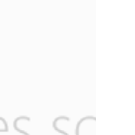
"Configurações" Clique em "Configurações da
Página" Clique em "Acesso à Página" Clique em
"Adicionar novo" Procure por "Ricardo Brandi"
https://www.facebook.com/assecom.assessori
a Pronto ! Aguarde nossa confirmação! Sua
página do Facebook será administrada pela
ASSECOM! Se o seu celular é IOS , abra o
Facebook no seu iPhone e vá para a sua página,
tocando no ícone do seu perfil no canto superio