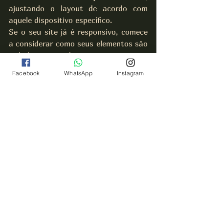
ajustando o layout de acordo com 
aquele dispositivo específico.
Se o seu site já é responsivo, comece 
a considerar como seus elementos são 
exibidos nesses dispositivos.
A ASSECOM Assessoria em 
Facebook
WhatsApp
Instagram
Comunicação já utiliza essa 
plataforma mobile nos sites 
desenvolvidos pela agência 
compatíveis em diversos tipos e 
tamanhos de telas em dispositivos 
como tablets, notebooks, desktops, 
smartphones, etc
Google AMP (Accelerated Mobile 
Pages) - 
Tendo notado o crescente 
número de usuários que acessam a 
internet pelos dispositivos móveis, o 
Google lançou o projeto AMP, que em 