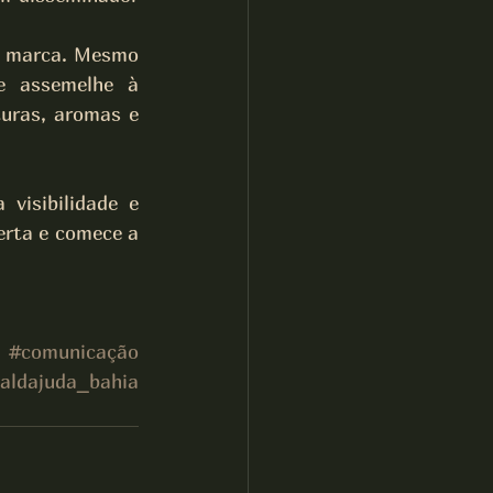
a marca. Mesmo 
e assemelhe à 
uras, aromas e 
visibilidade e 
erta e comece a 
#comunicação
ialdajuda_bahia