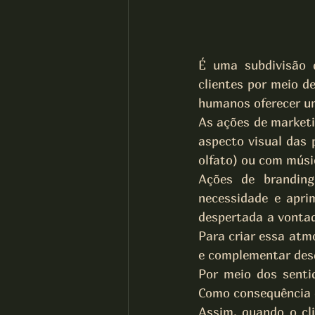
É uma subdivisão d
clientes por meio d
humanos oferecer um 
As ações de marketi
aspecto visual das 
olfato) ou com músi
Ações de branding
necessidade e apri
despertada a vontad
Para criar essa atmo
e complementar desd
Por meio dos senti
Como consequência de
Assim, quando o cli