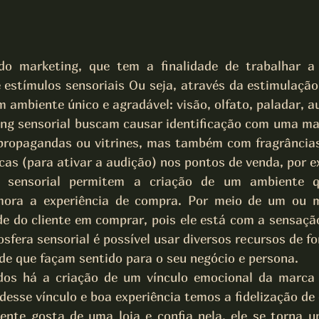
o marketing, que tem a finalidade de trabalhar a 
e estímulos sensoriais Ou seja, através da estimulação
ambiente único e agradável: visão, olfato, paladar, a
ng sensorial buscam causar identificação com uma mar
propagandas ou vitrines, mas também com fragrâncias 
cas (para ativar a audição) nos pontos de venda, por 
 sensorial permitem a criação de um ambiente q
mora a experiência de compra. Por meio de um ou ma
e do cliente em comprar, pois ele está com a sensação
sfera sensorial é possível usar diversos recursos de f
e que façam sentido para o seu negócio e persona.
dos há a criação de um vínculo emocional da marca 
sse vínculo e boa experiência temos a fidelização de c
ente gosta de uma loja e confia nela, ele se torna u