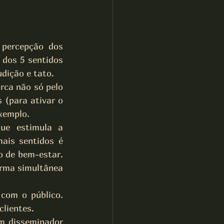
percepção dos 
 dos 5 sentidos 
udição e tato.
ca não só pelo 
(para ativar o 
exemplo.
ue estimula a 
is sentidos é 
 de bem-estar. 
orma simultânea 
com o público. 
lientes. 
m disseminador 