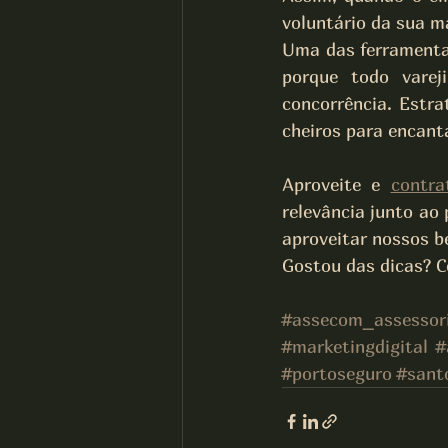
voluntário da sua ma
Uma das ferramentas
porque todo varej
concorrência. Estra
cheiros para encanta
Aproveite e 
contra
relevância junto ao 
aproveitar nossos be
Gostou das dicas? C
#assecom_assessor
#marketingdigital
#
#portoseguro
#sant