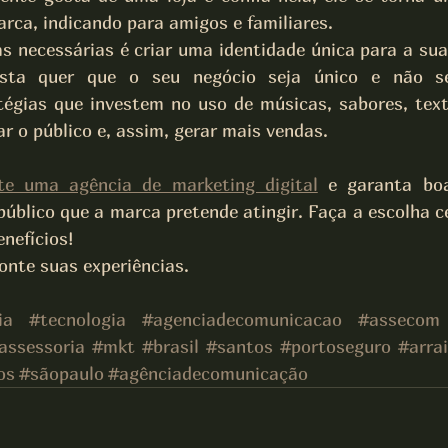
rca, indicando para amigos e familiares. 
 necessárias é criar uma identidade única para a su
ista quer que o seu negócio seja único e não s
tégias que investem no uso de músicas, sabores, text
r o público e, assim, gerar mais vendas.
te uma agência de marketing digital
 e garanta boa 
público que a marca pretende atingir. Faça a escolha c
nefícios!
onte suas experiências.
ia
#tecnologia
#agenciadecomunicacao
#assecom
assessoria
#mkt
#brasil
#santos
#portoseguro
#arra
os
#sãopaulo
#agênciadecomunicação