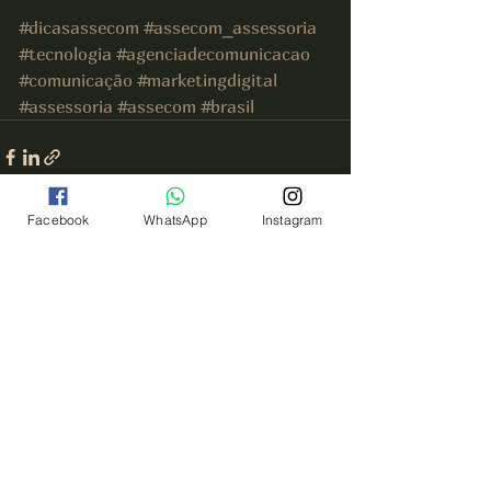
#dicasassecom
#assecom_assessoria
#tecnologia
#agenciadecomunicacao
#comunicação
#marketingdigital
#assessoria
#assecom
#brasil
Facebook
WhatsApp
Instagram
Ver tudo
Posts recentes