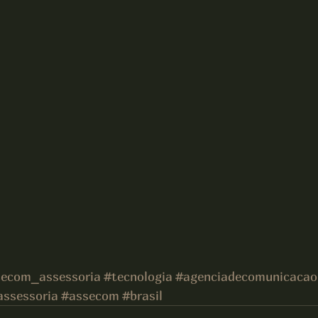
secom_assessoria
#tecnologia
#agenciadecomunicacao
assessoria
#assecom
#brasil