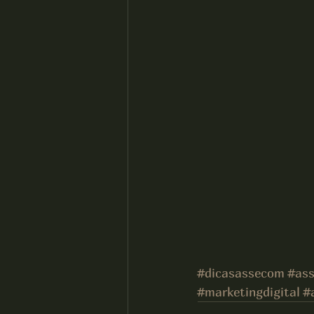
#dicasassecom
#as
#marketingdigital
#