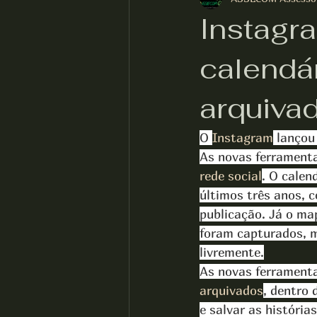
Instagr
calendá
arquiva
O 
Instagram
 lançou
As novas ferramenta
rede social
. O calen
últimos três anos, 
publicação. Já o ma
foram capturados, 
livremente.
As novas ferrament
arquivados
, dentro 
e salvar as história