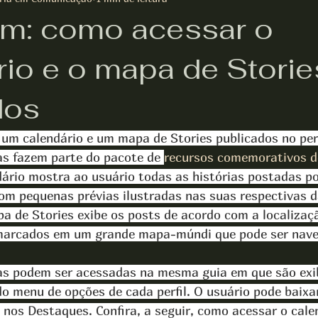
am: como acessar o
rio e o mapa de Storie
dos
 um calendário e um mapa de Stories publicados no perf
s fazem parte do pacote de 
recursos comemorativos d
dário mostra ao usuário todas as histórias postadas po
com pequenas prévias ilustradas nas suas respectivas d
pa de Stories exibe os posts de acordo com a localizaç
marcados em um grande mapa-múndi que pode ser nav
as podem ser acessadas na mesma guia em que são exib
do menu de opções de cada perfil. O usuário pode baixa
s nos Destaques. Confira, a seguir, como acessar o cale