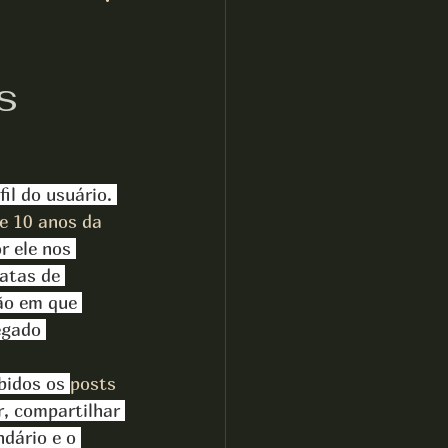
s
il do usuário. 
e 10 anos da 
r ele nos 
atas de 
ão em que 
egado 
idos os 
posts 
r, compartilhar 
ndário e o 